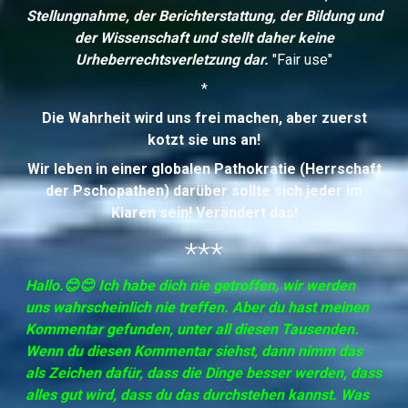
Stellungnahme, der Berichterstattung, der Bildung und
der Wissenschaft und stellt daher keine
Urheberrechtsverletzung dar.
"Fair use"
*
Die Wahrheit wird uns frei machen, aber zuerst
kotzt sie uns an!
Wir leben in einer globalen Pathokratie (Herrschaft
der Pschopathen) darüber sollte sich jeder im
Klaren sein! Verändert das!
***
Hallo.😊😊 Ich habe dich nie getroffen, wir werden
uns wahrscheinlich nie treffen. Aber du hast meinen
Kommentar gefunden, unter all diesen Tausenden.
Wenn du diesen Kommentar siehst, dann nimm das
als Zeichen dafür, dass die Dinge besser werden, dass
alles gut wird, dass du das durchstehen kannst. Was