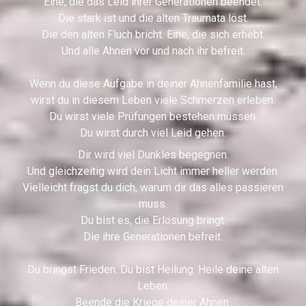
Eine, die das Leid ihrer Generationen beendet.
Die stark ist und die alten Traumata löst.
Die den alten Fluch bricht. Eine, die sich erhebt.
Und alle Ahnen vor und nach ihr befreit.
Wenn du diese Aufgabe in deiner Ahnenfamilie hast,
wirst du in diesem Leben viele Schmerzen erleben.
Du wirst viele Prüfungen bestehen müssen.
Du wirst durch viel Leid gehen.
Dir wird viel Dunkles begegnen.
Und gleichzeitig wird dein Licht immer heller werden.
Vielleicht fragst du dich, warum dir das alles passieren
muss.
Du bist es, die Erlösung bringt.
Die ihre Generationen befreit.
Du bringst Frieden. Du bist Heilung. Heile deine alten
Leben.
Beende die Kriege deiner Ahnen.